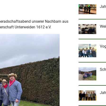
Jah
eradschaftsabend unserer Nachbarn aus
Wei
derschaft Unterweiden 1612 e.V.
Vog
Sch
Jah